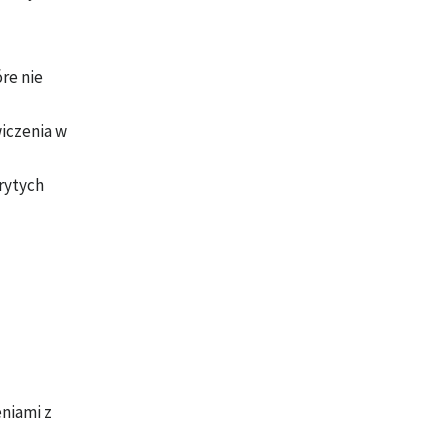
re nie
iczenia w
rytych
eniami z