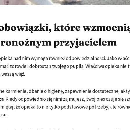
obowiązki, które wzmocni
woronożnym przyjacielem
 opieka nad nim wymaga również odpowiedzialności. Jako właści
ać zdrowie i dobrostan twojego pupila. Właściwa opieka nie t
 waszą więź.
e karmienie, dbanie o higienę, zapewnienie dostatecznej akt
za
. Kiedy odpowiednio się nimi zajmujesz, twój pies czuje się sz
Pamiętaj, że opieka to nie tylko podstawowe potrzeby, ale równ
psu.