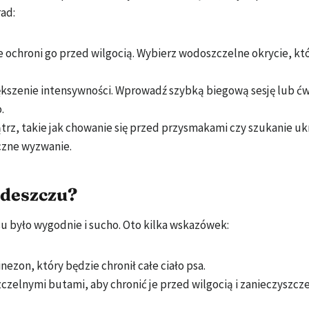
ad:
 ochroni go przed wilgocią. Wybierz wodoszczelne okrycie, któ
ększenie intensywności. Wprowadź szybką biegową sesję lub ćw
.
z, takie jak chowanie się przed przysmakami czy szukanie uk
czne wyzwanie.
 deszczu?
u było wygodnie i sucho. Oto kilka wskazówek:
zon, który będzie chronił całe ciało psa.
zelnymi butami, aby chronić je przed wilgocią i zanieczyszcz