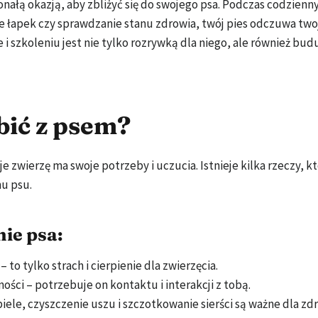
nałą okazją, aby zbliżyć się do swojego psa. Podczas codzienn
nie łapek czy sprawdzanie stanu zdrowia, twój pies odczuwa twoj
 szkoleniu jest nie tylko rozrywką dla niego, ale również budu
bić z psem?
je zwierzę ma swoje potrzeby i uczucia. Istnieje kilka rzeczy, k
u psu.
ie psa:
 – to tylko strach i cierpienie dla zwierzęcia.
ści – potrzebuje on kontaktu i interakcji z tobą.
iele, czyszczenie uszu i szczotkowanie sierści są ważne dla zdr