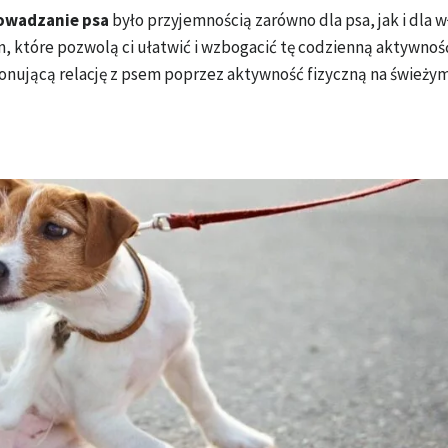
owadzanie psa
było przyjemnością zarówno dla psa, jak i dla wł
 które pozwolą ci ułatwić i wzbogacić tę codzienną aktywnoś
cjonującą relację z psem poprzez aktywność fizyczną na świeży