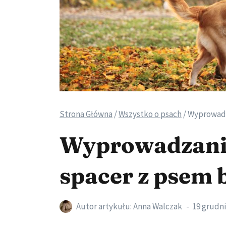
Strona Główna
/
Wszystko o psach
/
Wyprowadza
Wyprowadzanie
spacer z psem 
Autor artykułu:
Anna Walczak
19 grudni