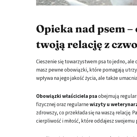
Opieka nad psem – 
twoją relację z cz
Cieszenie się towarzystwem psa to jedno, ale
masz pewne obowiązki, które pomagają utrzym
wpływa na jego jakość życia, ale także umacnia
Obowiązki właściciela psa
obejmują regularn
fizycznej oraz regularne
wizyty u weterynar
zdrowszy, co przekłada się na waszą relację. 
cierpliwość i miłość, które oddajesz swojemu 