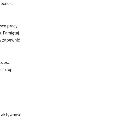
obecność
jsce pracy
. Pamiętaj,
wy zapewnić
Możesz
nić dog
u aktywność