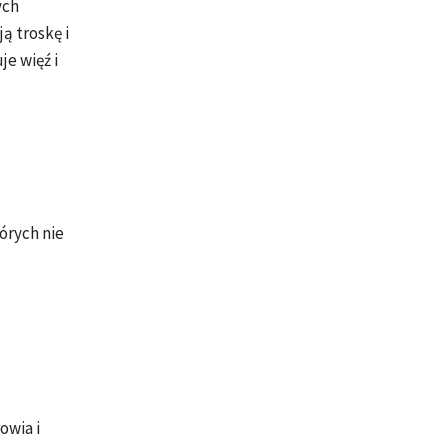
ych
ą troskę i
je więź i
tórych nie
owia i