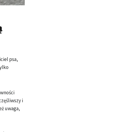
ą
ciel psa,
ylko
ywności
częśliwszy i
ież uwaga,