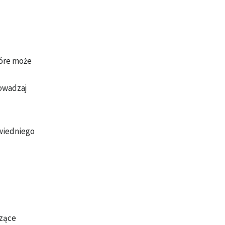
tóre może
rowadzaj
owiedniego
czące