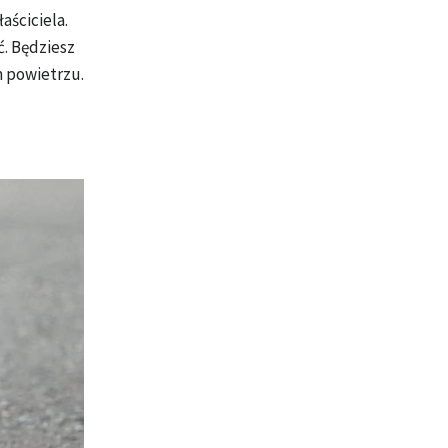
aściciela.
ć. Będziesz
m powietrzu.