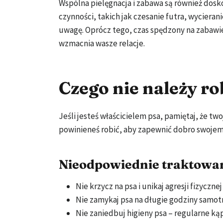
Wspólna pielęgnacja i zabawa są również dosko
czynności, takich jak czesanie futra, wyciera
uwagę. Oprócz tego, czas spędzony na zabawie i
wzmacnia wasze relacje.
Czego nie należy ro
Jeśli jesteś właścicielem psa, pamiętaj, że two
powinieneś robić, aby zapewnić dobro swojem
Nieodpowiednie traktowan
Nie krzycz na psa i unikaj agresji fizycznej
Nie zamykaj psa na długie godziny samotno
Nie zaniedbuj higieny psa – regularne kąp