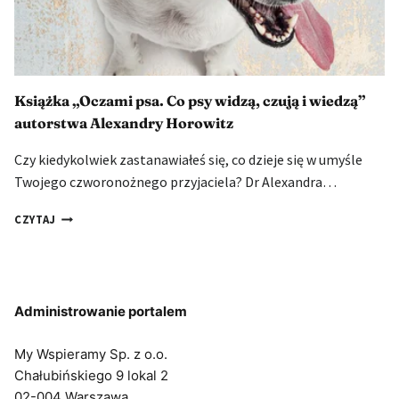
Książka „Oczami psa. Co psy widzą, czują i wiedzą”
autorstwa Alexandry Horowitz
Czy kiedykolwiek zastanawiałeś się, co dzieje się w umyśle
Twojego czworonożnego przyjaciela? Dr Alexandra…
KSIĄŻKA
CZYTAJ
„OCZAMI
PSA.
CO
PSY
WIDZĄ,
Administrowanie portalem
CZUJĄ
I
My Wspieramy Sp. z o.o.
WIEDZĄ”
Chałubińskiego 9 lokal 2
AUTORSTWA
ALEXANDRY
02-004 Warszawa