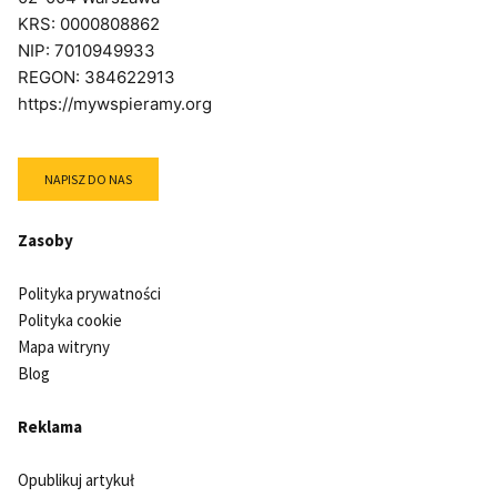
HOROWITZ
KRS: 0000808862
NIP: 7010949933
REGON: 384622913
https://mywspieramy.org
NAPISZ DO NAS
Zasoby
Polityka prywatności
Polityka cookie
Mapa witryny
Blog
Reklama
Opublikuj artykuł