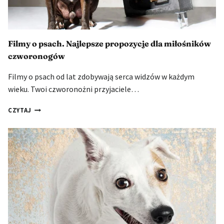
Filmy o psach. Najlepsze propozycje dla miłośników
czworonogów
Filmy o psach od lat zdobywają serca widzów w każdym
wieku. Twoi czworonożni przyjaciele…
FILMY
CZYTAJ
O
PSACH.
NAJLEPSZE
PROPOZYCJE
DLA
MIŁOŚNIKÓW
CZWORONOGÓW