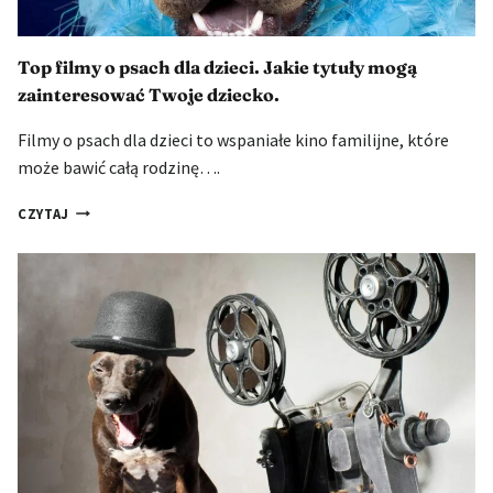
Top filmy o psach dla dzieci. Jakie tytuły mogą
zainteresować Twoje dziecko.
Filmy o psach dla dzieci to wspaniałe kino familijne, które
może bawić całą rodzinę….
TOP
CZYTAJ
FILMY
O
PSACH
DLA
DZIECI.
JAKIE
TYTUŁY
MOGĄ
ZAINTERESOWAĆ
TWOJE
DZIECKO.