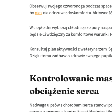
Obserwuj swojego czworonoga podczas spacerów
by
pies
nie odczuwał dyskomfortu. Aktywność f
W ciepłe dni wybieraj chłodniejsze pory na spa
będzie Ci wdzięczny za komfortowe warunki. P
Konsultuj plan aktywności z weterynarzem. Sp
Dzięki temu zadbasz o zdrowie swojego pupil
Kontrolowanie masy
obciążenie serca
Nadwaga u psów z chorobami serca stanowi pow
sprawę z znaczenia kontroli wagi. Nadmiar ki