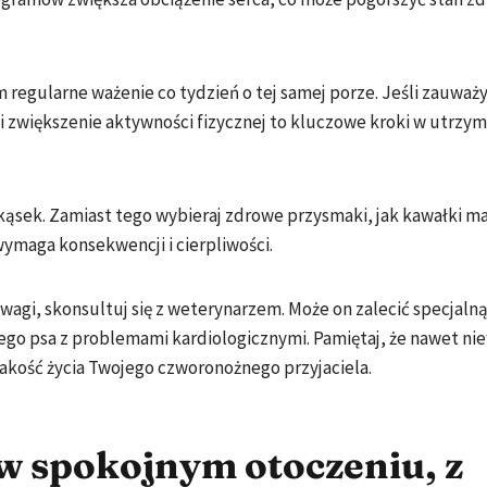
 regularne ważenie co tydzień o tej samej porze. Jeśli zauważ
i i zwiększenie aktywności fizycznej to kluczowe kroki w utrzy
ąsek. Zamiast tego wybieraj zdrowe przysmaki, jak kawałki m
wymaga konsekwencji i cierpliwości.
agi, skonsultuj się z weterynarzem. Może on zalecić specjalną
o psa z problemami kardiologicznymi. Pamiętaj, że nawet ni
akość życia Twojego czworonożnego przyjaciela.
w spokojnym otoczeniu, z