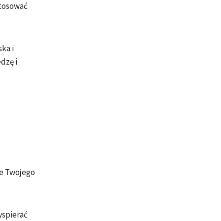
stosować
ka i
dzę i
ie Twojego
wspierać