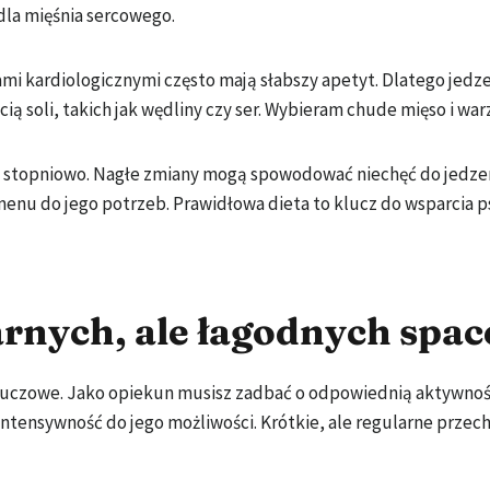
 dla mięśnia sercowego.
i kardiologicznymi często mają słabszy apetyt. Dlatego jedz
ą soli, takich jak wędliny czy ser. Wybieram chude mięso i war
 stopniowo. Nagłe zmiany mogą spowodować niechęć do jedzen
enu do jego potrzeb. Prawidłowa dieta to klucz do wsparcia p
rnych, ale łagodnych spa
kluczowe. Jako opiekun musisz zadbać o odpowiednią aktywnoś
intensywność do jego możliwości. Krótkie, ale regularne przec