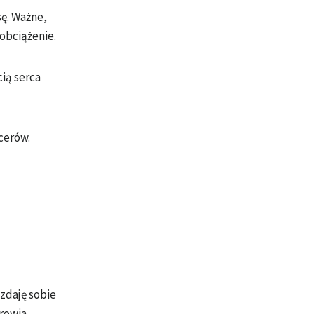
sę. Ważne,
obciążenie.
cią serca
cerów.
zdaję sobie
drowia