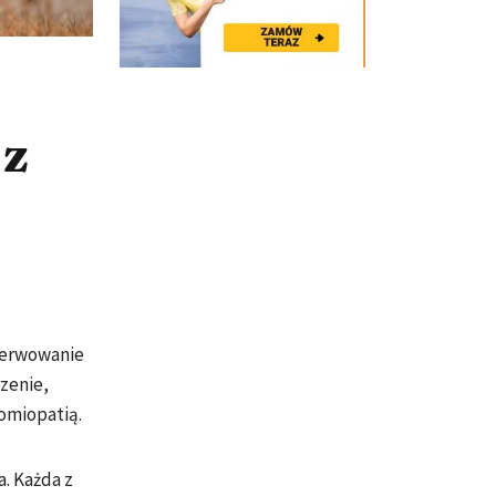
 z
serwowanie
zenie,
omiopatią.
. Każda z