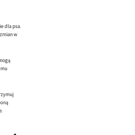
e dla psa.
 zmian w
omogą
j mu
trzymuj
ioną
e.