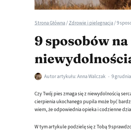
Strona Główna
/
Zdrowie i pielęgnacja
/
9 spos
9 sposobów na 
niewydolności
Autor artykułu:
Anna Walczak
9 grudnia
Czy Twój pies zmaga się z niewydolnością se
cierpienia ukochanego pupila może być bardzo
wiem, że odpowiednia opieka i codzienne dzia
W tym artykule podzielę się z Tobą 9 sprawdz