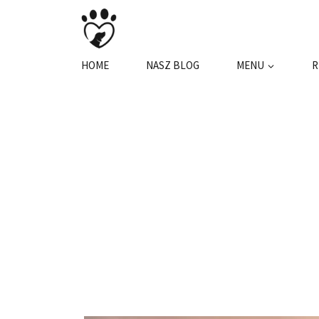
Przejdź
do
treści
HOME
NASZ BLOG
MENU
R