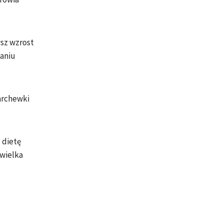
ysz wzrost
maniu
archewki
 dietę
ewielka