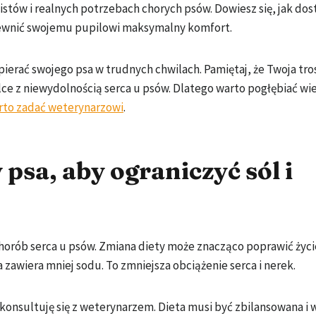
listów i realnych potrzebach chorych psów. Dowiesz się, jak do
apewnić swojemu pupilowi maksymalny komfort.
ierać swojego psa w trudnych chwilach. Pamiętaj, że Twoja tros
e z niewydolnością serca u psów. Dlatego warto pogłębiać wie
arto zadać weterynarzowi
.
psa, aby ograniczyć sól i
chorób serca u psów. Zmiana diety może znacząco poprawić życ
 zawiera mniej sodu. To zmniejsza obciążenie serca i nerek.
konsultuję się z weterynarzem. Dieta musi być zbilansowana i 