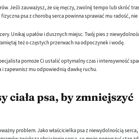
. Jeśli zauważysz, że się męczy, zwolnij tempo lub skróć tra
izyczna psa z chorobą serca powinna sprawiać mu radość, nie 
cery. Unikaj upałów i dusznych miejsc. Twój pies z niewydolnoś
amiętaj też o częstych przerwach na odpoczynek i wodę.
ecjalista pomoże Ci ustalić optymalny czas i intensywność spa
a i zapewnisz mu odpowiednią dawkę ruchu.
 ciała psa, by zmniejszyć
ażny problem. Jako właścicielka psa z niewydolnością serca, 
logramów zwiększa obciążenie serca, co może pogorszyć stan z