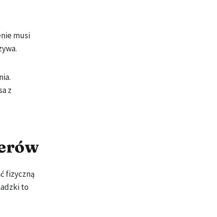
enie musi
zywa.
ia.
sa z
cerów
ć fizyczną
hadzki to