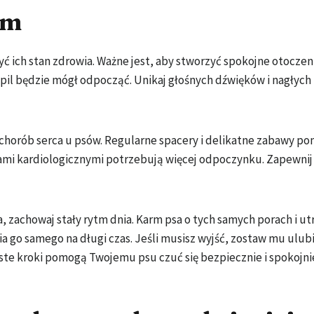
em
 ich stan zdrowia. Ważne jest, aby stworzyć spokojne otoczeni
pil będzie mógł odpocząć. Unikaj głośnych dźwięków i nagłych
 chorób serca u psów. Regularne spacery i delikatne zabawy p
mami kardiologicznymi potrzebują więcej odpoczynku. Zapewni
, zachowaj stały rytm dnia. Karm psa o tych samych porach i u
a go samego na długi czas. Jeśli musisz wyjść, zostaw mu ulub
te kroki pomogą Twojemu psu czuć się bezpiecznie i spokojni