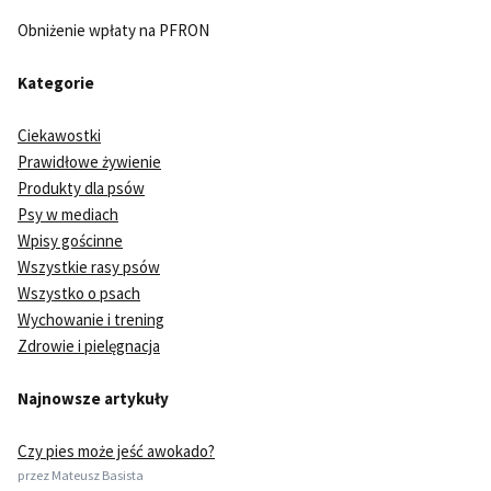
Obniżenie wpłaty na PFRON
Kategorie
Ciekawostki
Prawidłowe żywienie
Produkty dla psów
Psy w mediach
Wpisy gościnne
Wszystkie rasy psów
Wszystko o psach
Wychowanie i trening
Zdrowie i pielęgnacja
Najnowsze artykuły
Czy pies może jeść awokado?
przez Mateusz Basista