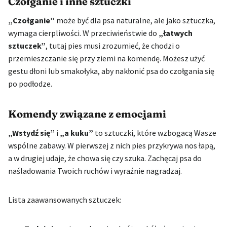
Czołganie i inne sztuczki
„Czołganie”
może być dla psa naturalne, ale jako sztuczka,
wymaga cierpliwości. W przeciwieństwie do
„łatwych
sztuczek”
, tutaj pies musi zrozumieć, że chodzi o
przemieszczanie się przy ziemi na komendę. Możesz użyć
gestu dłoni lub smakołyka, aby nakłonić psa do czołgania się
po podłodze.
Komendy związane z emocjami
„Wstydź się”
i
„a kuku”
to sztuczki, które wzbogacą Wasze
wspólne zabawy. W pierwszej z nich pies przykrywa nos łapą,
a w drugiej udaje, że chowa się czy szuka. Zachęcaj psa do
naśladowania Twoich ruchów i wyraźnie nagradzaj.
Lista zaawansowanych sztuczek: