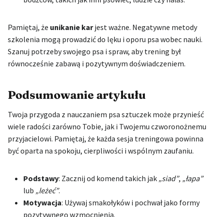
Pamiętaj, że
unikanie kar
jest ważne. Negatywne metody
szkolenia mogą prowadzić do lęku i oporu psa wobec nauki.
Szanuj potrzeby swojego psa i spraw, aby trening był
równocześnie zabawą i pozytywnym doświadczeniem.
Podsumowanie artykułu
Twoja przygoda z nauczaniem psa sztuczek może przynieść
wiele radości zarówno Tobie, jak i Twojemu czworonożnemu
przyjacielowi. Pamiętaj, że każda sesja treningowa powinna
być oparta na spokoju, cierpliwości i wspólnym zaufaniu.
Podstawy
: Zacznij od komend takich jak
„siad”
,
„łapa”
lub
„leżeć”
.
Motywacja
: Używaj smakołyków i pochwał jako formy
pozytywnego wzmocnienia.