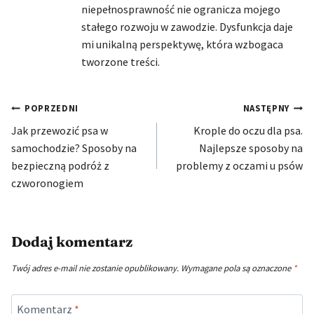
niepełnosprawność nie ogranicza mojego
stałego rozwoju w zawodzie. Dysfunkcja daje
mi unikalną perspektywę, która wzbogaca
tworzone treści.
Nawigacja
POPRZEDNI
NASTĘPNY
Jak przewozić psa w
Krople do oczu dla psa.
wpisu
samochodzie? Sposoby na
Najlepsze sposoby na
bezpieczną podróż z
problemy z oczami u psów
czworonogiem
Dodaj komentarz
Twój adres e-mail nie zostanie opublikowany.
Wymagane pola są oznaczone
*
Komentarz
*