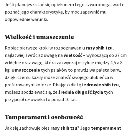
Jeśli planujesz stać się opiekunem tego czworonoga, warto
poznać jego charakterystykę, by móc zapewnić mu
odpowiednie warunki.
Wielkość i umaszczenie
Robiąc pierwsze kroki w rozpoznawaniu
rasy shih tzu
,
najłatwiej zwrócisz uwagę na
wielkość
– wynoszącą do 27 cm
w kłębie oraz wagę, która zazwyczaj oscyluje między 4,5 a 8
kg.
Umaszczenie
tych psiaków to prawdziwa paleta barw,
dzięki czemu każdy może znaleźć swojego ulubieńca w
preferowanym kolorze. Dbając o dietę i
zdrowie shih tzu
,
możesz spodziewać się, że
średnia długość życia
tych
przyjaciół człowieka to ponad 10 lat.
Temperament i osobowość
Jak się zachowuje pies
rasy shih tzu
? Jego
temperament