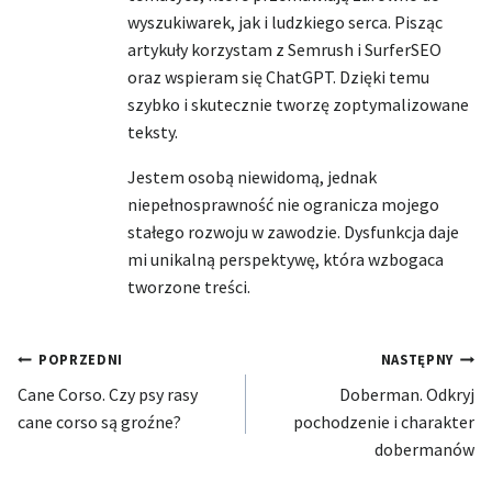
wyszukiwarek, jak i ludzkiego serca. Pisząc
artykuły korzystam z Semrush i SurferSEO
oraz wspieram się ChatGPT. Dzięki temu
szybko i skutecznie tworzę zoptymalizowane
teksty.
Jestem osobą niewidomą, jednak
niepełnosprawność nie ogranicza mojego
stałego rozwoju w zawodzie. Dysfunkcja daje
mi unikalną perspektywę, która wzbogaca
tworzone treści.
Nawigacja
POPRZEDNI
NASTĘPNY
Cane Corso. Czy psy rasy
Doberman. Odkryj
wpisu
cane corso są groźne?
pochodzenie i charakter
dobermanów