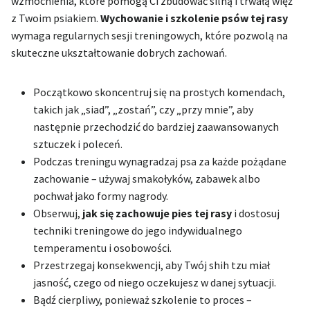
wzmocnienia, które pomogą Ci zbudować silną i trwałą więź
z Twoim psiakiem.
Wychowanie i szkolenie psów tej rasy
wymaga regularnych sesji treningowych, które pozwolą na
skuteczne ukształtowanie dobrych zachowań.
Początkowo skoncentruj się na prostych komendach,
takich jak „siad”, „zostań”, czy „przy mnie”, aby
następnie przechodzić do bardziej zaawansowanych
sztuczek i poleceń.
Podczas treningu wynagradzaj psa za każde pożądane
zachowanie – używaj smakołyków, zabawek albo
pochwał jako formy nagrody.
Obserwuj,
jak się zachowuje pies tej rasy
i dostosuj
techniki treningowe do jego indywidualnego
temperamentu i osobowości.
Przestrzegaj konsekwencji, aby Twój shih tzu miał
jasność, czego od niego oczekujesz w danej sytuacji.
Bądź cierpliwy, ponieważ szkolenie to proces –