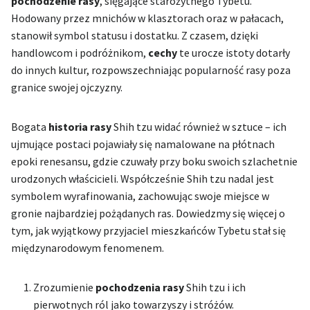
pochodzenie rasy
, sięgające starożytnego Tybetu.
Hodowany przez mnichów w klasztorach oraz w pałacach,
stanowił symbol statusu i dostatku. Z czasem, dzięki
handlowcom i podróżnikom,
cechy
te urocze istoty dotarły
do innych kultur, rozpowszechniając popularność rasy poza
granice swojej ojczyzny.
Bogata
historia rasy
Shih tzu widać również w sztuce – ich
ujmujące postaci pojawiały się namalowane na płótnach
epoki renesansu, gdzie czuwały przy boku swoich szlachetnie
urodzonych właścicieli. Współcześnie Shih tzu nadal jest
symbolem wyrafinowania, zachowując swoje miejsce w
gronie najbardziej pożądanych ras. Dowiedzmy się więcej o
tym, jak wyjątkowy przyjaciel mieszkańców Tybetu stał się
międzynarodowym fenomenem.
Zrozumienie
pochodzenia rasy
Shih tzu i ich
pierwotnych ról jako towarzyszy i stróżów.