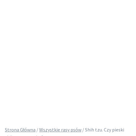
Strona Główna
/
Wszystkie rasy psów
/
Shih tzu. Czy pieski