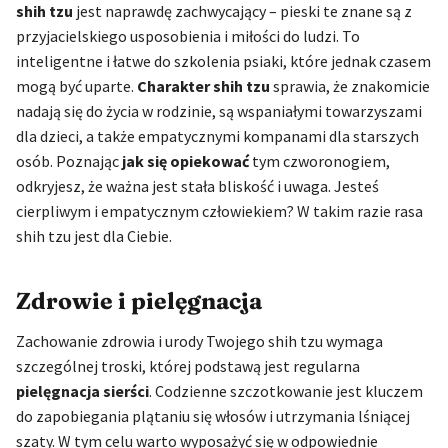
shih tzu
jest naprawdę zachwycający – pieski te znane są z
przyjacielskiego usposobienia i miłości do ludzi. To
inteligentne i łatwe do szkolenia psiaki, które jednak czasem
mogą być uparte.
Charakter shih tzu
sprawia, że znakomicie
nadają się do życia w rodzinie, są wspaniałymi towarzyszami
dla dzieci, a także empatycznymi kompanami dla starszych
osób. Poznając
jak się opiekować
tym czworonogiem,
odkryjesz, że ważna jest stała bliskość i uwaga. Jesteś
cierpliwym i empatycznym człowiekiem? W takim razie rasa
shih tzu jest dla Ciebie.
Zdrowie i pielęgnacja
Zachowanie zdrowia i urody Twojego shih tzu wymaga
szczególnej troski, której podstawą jest regularna
pielęgnacja sierści
. Codzienne szczotkowanie jest kluczem
do zapobiegania plątaniu się włosów i utrzymania lśniącej
szaty. W tym celu warto wyposażyć się w odpowiednie