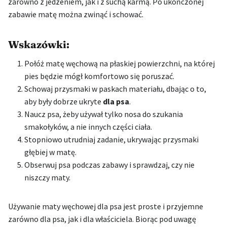
zarówno z jedzeniem, jak i z suchą karmą. Po ukończonej
zabawie matę można zwinąć i schować.
Wskazówki:
Połóż matę węchową na płaskiej powierzchni, na której
pies będzie mógł komfortowo się poruszać.
Schowaj przysmaki w paskach materiału, dbając o to,
aby były dobrze ukryte
dla psa
.
Naucz psa, żeby używał tylko nosa do szukania
smakołyków, a nie innych części ciała.
Stopniowo utrudniaj zadanie, ukrywając przysmaki
głębiej w matę.
Obserwuj psa podczas zabawy i sprawdzaj, czy nie
niszczy maty.
Używanie maty węchowej dla psa jest proste i przyjemne
zarówno dla psa, jak i dla właściciela. Biorąc pod uwagę