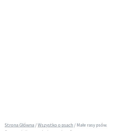
Strona Główna
/
Wszystko o psach
/
Małe rasy psów.