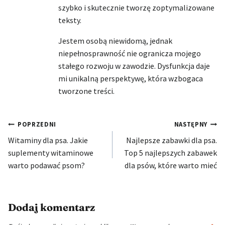
szybko i skutecznie tworzę zoptymalizowane
teksty.
Jestem osobą niewidomą, jednak
niepełnosprawność nie ogranicza mojego
stałego rozwoju w zawodzie. Dysfunkcja daje
mi unikalną perspektywę, która wzbogaca
tworzone treści.
Nawigacja
POPRZEDNI
NASTĘPNY
Witaminy dla psa. Jakie
Najlepsze zabawki dla psa.
wpisu
suplementy witaminowe
Top 5 najlepszych zabawek
warto podawać psom?
dla psów, które warto mieć
Dodaj komentarz