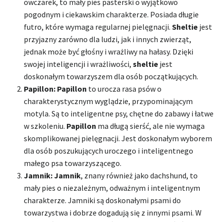
owczarek, to mały pies pasterski o wyjątkowo
pogodnym i ciekawskim charakterze. Posiada długie
futro, które wymaga regularnej pielęgnacji.
Sheltie
jest
przyjazny zarówno dla ludzi, jak i innych zwierząt,
jednak może być głośny i wrażliwy na hałasy. Dzięki
swojej inteligencji i wrażliwości,
sheltie
jest
doskonałym towarzyszem dla osób początkujących.
Papillon:
Papillon
to urocza rasa psów o
charakterystycznym wyglądzie, przypominającym
motyla. Są to inteligentne psy, chętne do zabawy i łatwe
w szkoleniu.
Papillon
ma długą sierść, ale nie wymaga
skomplikowanej pielęgnacji. Jest doskonałym wyborem
dla osób poszukujących uroczego i inteligentnego
małego psa towarzyszącego.
Jamnik:
Jamnik
, znany również jako dachshund, to
mały pies o niezależnym, odważnym i inteligentnym
charakterze. Jamniki są doskonałymi psami do
towarzystwa i dobrze dogadują się z innymi psami. W