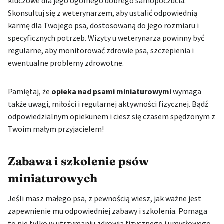
kluczowe dla jego ogólnego dobrego samopoczucia.
Skonsultuj się z weterynarzem, aby ustalić odpowiednią
karmę dla Twojego psa, dostosowaną do jego rozmiaru i
specyficznych potrzeb. Wizyty u weterynarza powinny być
regularne, aby monitorować zdrowie psa, szczepienia i
ewentualne problemy zdrowotne.
Pamiętaj, że
opieka nad psami miniaturowymi
wymaga
także uwagi, miłości i regularnej aktywności fizycznej. Bądź
odpowiedzialnym opiekunem i ciesz się czasem spędzonym z
Twoim małym przyjacielem!
Zabawa i szkolenie psów
miniaturowych
Jeśli masz małego psa, z pewnością wiesz, jak ważne jest
zapewnienie mu odpowiedniej zabawy i szkolenia. Pomaga
to nie tylko w utrzymaniu zdrowia fizycznego i umysłowego