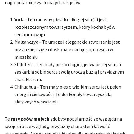
najpopularniejszych małych ras psów:
York – Ten radosny piesek o długiej sierści jest
rozpieszczonym towarzyszem, który kocha być w
centrum uwagi.
Maltańczyk – To urocze i eleganckie stworzenie jest
przyjazne, czułe i doskonale nadaje się do życia w
mieszkaniu.
Shih Tzu – Ten mały pies o długiej, jedwabistej sierści
zaskarbia sobie serca swoją uroczą buzią i przyjaznym
charakterem.
Chihuahua – Ten mały pies o wielkim sercu jest pełen
energii i ciekawości. To doskonały towarzysz dla
aktywnych właścicieli.
Te
rasy psów małych
zdobyły popularność ze względu na
swoje urocze wyglądy, przyjazny charakter i łatwość
utrzymania. Są one również idealne dla osób mieszkających