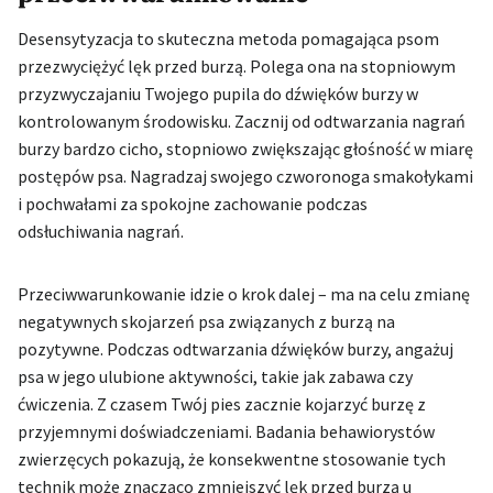
Desensytyzacja to skuteczna metoda pomagająca psom
przezwyciężyć lęk przed burzą. Polega ona na stopniowym
przyzwyczajaniu Twojego pupila do dźwięków burzy w
kontrolowanym środowisku. Zacznij od odtwarzania nagrań
burzy bardzo cicho, stopniowo zwiększając głośność w miarę
postępów psa. Nagradzaj swojego czworonoga smakołykami
i pochwałami za spokojne zachowanie podczas
odsłuchiwania nagrań.
Przeciwwarunkowanie idzie o krok dalej – ma na celu zmianę
negatywnych skojarzeń psa związanych z burzą na
pozytywne. Podczas odtwarzania dźwięków burzy, angażuj
psa w jego ulubione aktywności, takie jak zabawa czy
ćwiczenia. Z czasem Twój pies zacznie kojarzyć burzę z
przyjemnymi doświadczeniami. Badania behawiorystów
zwierzęcych pokazują, że konsekwentne stosowanie tych
technik może znacząco zmniejszyć lęk przed burzą u