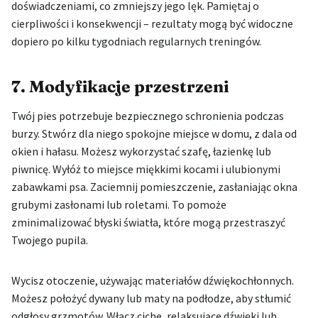
doświadczeniami, co zmniejszy jego lęk. Pamiętaj o
cierpliwości i konsekwencji – rezultaty mogą być widoczne
dopiero po kilku tygodniach regularnych treningów.
7. Modyfikacje przestrzeni
Twój pies potrzebuje bezpiecznego schronienia podczas
burzy. Stwórz dla niego spokojne miejsce w domu, z dala od
okien i hałasu. Możesz wykorzystać szafę, łazienkę lub
piwnicę. Wyłóż to miejsce miękkimi kocami i ulubionymi
zabawkami psa. Zaciemnij pomieszczenie, zasłaniając okna
grubymi zasłonami lub roletami. To pomoże
zminimalizować błyski światła, które mogą przestraszyć
Twojego pupila.
Wycisz otoczenie, używając materiałów dźwiękochłonnych.
Możesz położyć dywany lub maty na podłodze, aby stłumić
odgłosy grzmotów. Włącz ciche, relaksujące dźwięki lub