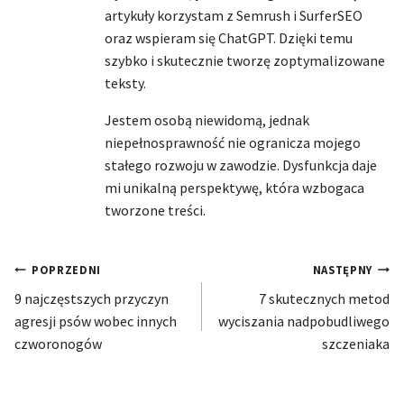
artykuły korzystam z Semrush i SurferSEO
oraz wspieram się ChatGPT. Dzięki temu
szybko i skutecznie tworzę zoptymalizowane
teksty.
Jestem osobą niewidomą, jednak
niepełnosprawność nie ogranicza mojego
stałego rozwoju w zawodzie. Dysfunkcja daje
mi unikalną perspektywę, która wzbogaca
tworzone treści.
Nawigacja
POPRZEDNI
NASTĘPNY
9 najczęstszych przyczyn
7 skutecznych metod
wpisu
agresji psów wobec innych
wyciszania nadpobudliwego
czworonogów
szczeniaka