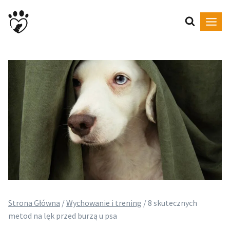
Przejdź
do
treści
Strona Główna
/
Wychowanie i trening
/
8 skutecznych
metod na lęk przed burzą u psa