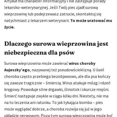
Artykuł ma charakter informacyjny i nie zastępuje porady
lekarsko-weterynaryjnej. Jeśli Twój pies zjadł surową
wieprzowinę lub podejrzewasz zatrucie, skontaktuj się
natychmiast z lekarzem weterynarii.
To może uratować mu
życie.
Dlaczego surowa wieprzowina jest
niebezpieczna dla psów
Surowa wieprzowina może zawierać
wirus choroby
Aujeszky’ego
, nazywanej też pseudowścieklizną. U świń
choroba często przebiega bezobjawowo, ale dla psa kończy
się zawsze tragicznie – śmiercią. Wirus atakuje mózg i rdzeń
kręgowy. Powoduje silne drgawki, ślinotok i skurcze mięśni.
Śmierć następuje zwykle w ciągu kilku dni. Niestety, nie ma
na to leczenia ani ratunku. To jak tykająca bomba – pies
może wyglądać dobrze, a choroba rozwija się już w jego
układzie nerwowym. Poza tym surowa wieprzowina może być