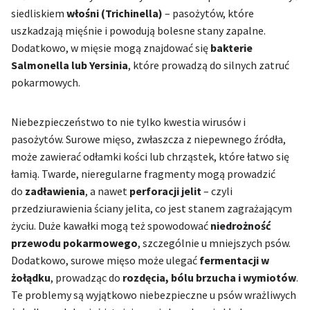
siedliskiem
włośni (Trichinella)
– pasożytów, które
uszkadzają mięśnie i powodują bolesne stany zapalne.
Dodatkowo, w mięsie mogą znajdować się
bakterie
Salmonella lub Yersinia
, które prowadzą do silnych zatruć
pokarmowych.
Niebezpieczeństwo to nie tylko kwestia wirusów i
pasożytów. Surowe mięso, zwłaszcza z niepewnego źródła,
może zawierać odłamki kości lub chrząstek, które łatwo się
łamią. Twarde, nieregularne fragmenty mogą prowadzić
do
zadławienia
, a nawet
perforacji jelit
– czyli
przedziurawienia ściany jelita, co jest stanem zagrażającym
życiu. Duże kawałki mogą też spowodować
niedrożność
przewodu pokarmowego
, szczególnie u mniejszych psów.
Dodatkowo, surowe mięso może ulegać
fermentacji w
żołądku
, prowadząc do
rozdęcia, bólu brzucha i wymiotów
.
Te problemy są wyjątkowo niebezpieczne u psów wrażliwych