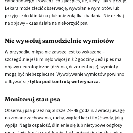
całodobowego. Powiedz, co zjadł pies, ile, kiedy i jak się czuje.
Lekarz może zlecić obserwację, wywołanie wymiotów lub
przyjęcie do kliniki na płukanie żołądka i badania. Nie czekaj
na objawy – czas działa na niekorzyść psa.
Nie wywołuj samodzielnie wymiotów
W przypadku mięsa nie zawsze jest to wskazane –
szczególnie jeśli minęło więcej niż 2 godziny. Jeśli pies ma
objawy neurologiczne (drżenia, dezorientację), wymioty
mogą być niebezpieczne. Wywoływanie wymiotów powinno
odbywać się
tylko pod kontrolą weterynarza.
Monitoruj stan psa
Obserwuj psa przez najbliższe 24–48 godzin. Zwracaj uwagę
na zmianę zachowania, ruchy, wygląd kału i ilość wody, jaką
wypija. Nagła ospałość, ślinienie się lub nietypowe odgłosy
mogą świadczyć o problemie. Jeśli pojawi się choćby jeden