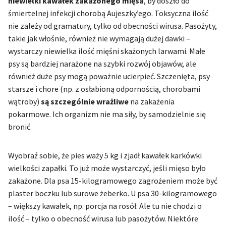
niewielki kawałek zakażonego mięsa
, by doszło do
śmiertelnej infekcji chorobą Aujeszky’ego. Toksyczna ilość
nie zależy od gramatury, tylko od obecności wirusa. Pasożyty,
takie jak włośnie, również nie wymagają dużej dawki –
wystarczy niewielka ilość mięśni skażonych larwami. Małe
psy są bardziej narażone na szybki rozwój objawów, ale
również duże psy mogą poważnie ucierpieć. Szczenięta, psy
starsze i chore (np. z osłabioną odpornością, chorobami
wątroby)
są szczególnie wrażliwe
na zakażenia
pokarmowe. Ich organizm nie ma siły, by samodzielnie się
bronić.
Wyobraź sobie, że pies waży 5 kg i zjadł kawałek karkówki
wielkości zapałki. To już może wystarczyć, jeśli mięso było
zakażone. Dla psa 15-kilogramowego zagrożeniem może być
plaster boczku lub surowe żeberko. U psa 30-kilogramowego
– większy kawałek, np. porcja na rosół. Ale tu nie chodzi o
ilość – tylko o obecność wirusa lub pasożytów. Niektóre