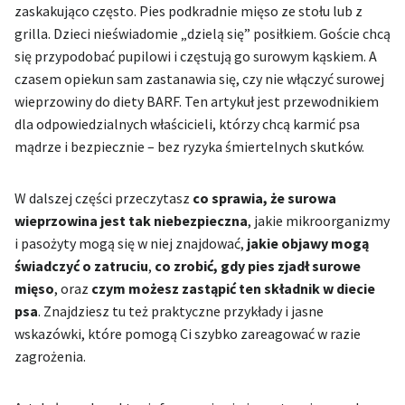
zaskakująco często. Pies podkradnie mięso ze stołu lub z
grilla. Dzieci nieświadomie „dzielą się” posiłkiem. Goście chcą
się przypodobać pupilowi i częstują go surowym kąskiem. A
czasem opiekun sam zastanawia się, czy nie włączyć surowej
wieprzowiny do diety BARF. Ten artykuł jest przewodnikiem
dla odpowiedzialnych właścicieli, którzy chcą karmić psa
mądrze i bezpiecznie – bez ryzyka śmiertelnych skutków.
W dalszej części przeczytasz
co sprawia, że surowa
wieprzowina jest tak niebezpieczna
, jakie mikroorganizmy
i pasożyty mogą się w niej znajdować,
jakie objawy mogą
świadczyć o zatruciu
,
co zrobić, gdy pies zjadł surowe
mięso
, oraz
czym możesz zastąpić ten składnik w diecie
psa
. Znajdziesz tu też praktyczne przykłady i jasne
wskazówki, które pomogą Ci szybko zareagować w razie
zagrożenia.