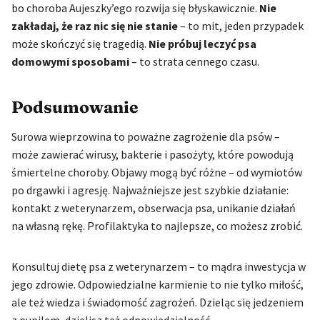
bo choroba Aujeszky’ego rozwija się błyskawicznie.
Nie
zakładaj, że raz nic się nie stanie
– to mit, jeden przypadek
może skończyć się tragedią.
Nie próbuj leczyć psa
domowymi sposobami
– to strata cennego czasu.
Podsumowanie
Surowa wieprzowina to poważne zagrożenie dla psów –
może zawierać wirusy, bakterie i pasożyty, które powodują
śmiertelne choroby. Objawy mogą być różne – od wymiotów
po drgawki i agresję. Najważniejsze jest szybkie działanie:
kontakt z weterynarzem, obserwacja psa, unikanie działań
na własną rękę. Profilaktyka to najlepsze, co możesz zrobić.
Konsultuj dietę psa z weterynarzem – to mądra inwestycja w
jego zdrowie. Odpowiedzialne karmienie to nie tylko miłość,
ale też wiedza i świadomość zagrożeń. Dzieląc się jedzeniem
z pupilem, dzielisz też odpowiedzialność.