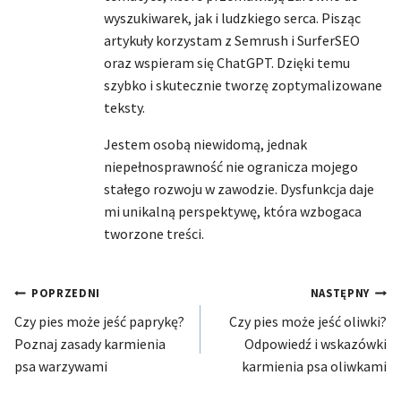
wyszukiwarek, jak i ludzkiego serca. Pisząc
artykuły korzystam z Semrush i SurferSEO
oraz wspieram się ChatGPT. Dzięki temu
szybko i skutecznie tworzę zoptymalizowane
teksty.
Jestem osobą niewidomą, jednak
niepełnosprawność nie ogranicza mojego
stałego rozwoju w zawodzie. Dysfunkcja daje
mi unikalną perspektywę, która wzbogaca
tworzone treści.
Nawigacja
POPRZEDNI
NASTĘPNY
Czy pies może jeść paprykę?
Czy pies może jeść oliwki?
wpisu
Poznaj zasady karmienia
Odpowiedź i wskazówki
psa warzywami
karmienia psa oliwkami