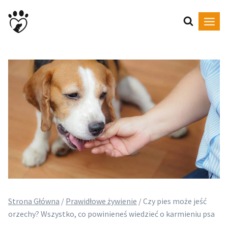
Przejdź
do
treści
Strona Główna
/
Prawidłowe żywienie
/
Czy pies może jeść
orzechy? Wszystko, co powinieneś wiedzieć o karmieniu psa