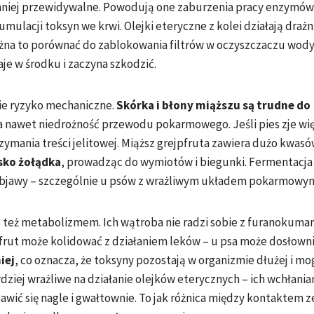
e i mniej przewidywalne. Powodują one zaburzenia pracy enzymów
ulacji toksyn we krwi. Olejki eteryczne z kolei działają drażn
na to porównać do zablokowania filtrów w oczyszczaczu wody
je w środku i zaczyna szkodzić.
sie ryzyko mechaniczne.
Skórka i błony miąższu są trudne do
 nawet niedrożność przewodu pokarmowego. Jeśli pies zje wi
zymania treści jelitowej. Miąższ grejpfruta zawiera dużo kwas
sko żołądka
, prowadząc do wymiotów i biegunki. Fermentacj
bjawy – szczególnie u psów z wrażliwym układem pokarmowy
 ale też metabolizmem. Ich wątroba nie radzi sobie z furanokum
pfrut może kolidować z działaniem leków – u psa może dosłowni
iej
, co oznacza, że toksyny pozostają w organizmie dłużej i mo
ziej wrażliwe na działanie olejków eterycznych – ich wchłania
awić się nagle i gwałtownie. To jak różnica między kontaktem 