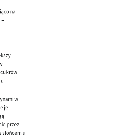
iąco na
 –
ększy
ów
a cukrów
m.
arynami w
e je
gą
nie przez
ze słońcem u