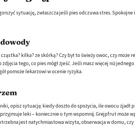
szyć sytuację, zwłaszcza jeśli pies odczuwa stres. Spokojne i
z dowody
ła cząstka? kilka? ze skórką? Czy był to świeży owoc, czy może r
zdjęcia tego, co pies mógł zjeść. Jeśli masz więcej niż jednego
zegół pomoże lekarzowi w ocenie ryzyka.
arzem
ki, opisz sytuację: kiedy doszło do spożycia, ile owocu zjadł pi
es przyjmuje leki – koniecznie o tym wspomnij. Grejpfrut może 
potrzebna jest natychmiastowa wizyta, obserwacja w domu, cz