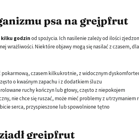
ganizmu psa na grejpfrut
 kilku godzin
od spożycia. Ich nasilenie zależy od ilości zjedzo
lnej wrażliwości. Niektóre objawy mogą się nasilać z czasem, d
ść pokarmową, czasem kilkukrotnie, z widocznym dyskomfort
 często o kwaśnym zapachu i z dodatkiem śluzu
trolowane ruchy kończyn lub głowy, często z niepokojem
tyczny, nie chce się ruszać, może mieć problemy z utrzymaniem
bicie serca, przyspieszone lub spowolnione tętno
 zjadł grejpfrut