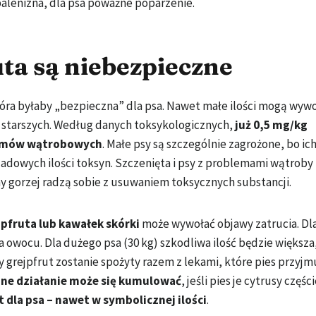
opalenizna, dla psa poważne poparzenie.
uta są niebezpieczne
tóra byłaby „bezpieczna” dla psa. Nawet małe ilości mogą wyw
ów starszych. Według danych toksykologicznych,
już 0,5 mg/kg
zymów wątrobowych
. Małe psy są szczególnie zagrożone, bo ich
ladowych ilości toksyn. Szczenięta i psy z problemami wątroby
my gorzej radzą sobie z usuwaniem toksycznych substancji.
jpfruta lub kawałek skórki
może wywołać objawy zatrucia. Dl
 owocu. Dla dużego psa (30 kg) szkodliwa ilość będzie większa,
y grejpfrut zostanie spożyty razem z lekami, które pies przyj
ne działanie może się kumulować
, jeśli pies je cytrusy częśc
st dla psa – nawet w symbolicznej ilości
.