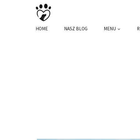
Przejdź
do
treści
HOME
NASZ BLOG
MENU
R