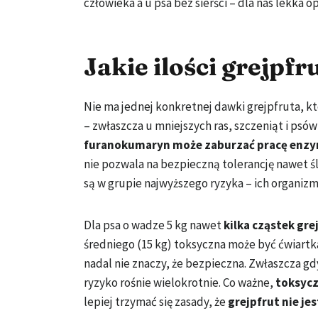
człowieka a u psa bez sierści – dla nas lekka 
Jakie ilości grejpfr
Nie ma jednej konkretnej dawki grejpfruta, k
– zwłaszcza u mniejszych ras, szczeniąt i ps
furanokumaryn może zaburzać pracę en
nie pozwala na bezpieczną tolerancję nawet ś
są w grupie najwyższego ryzyka – ich organiz
Dla psa o wadze 5 kg nawet
kilka cząstek gre
średniego (15 kg) toksyczna może być ćwiartka
nadal nie znaczy, że bezpieczna. Zwłaszcza gd
ryzyko rośnie wielokrotnie. Co ważne,
toksycz
lepiej trzymać się zasady, że
grejpfrut nie je