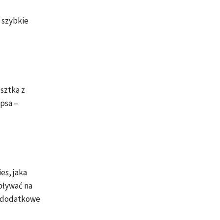
 szybkie
esztka z
 psa –
es, jaka
wpływać na
y dodatkowe