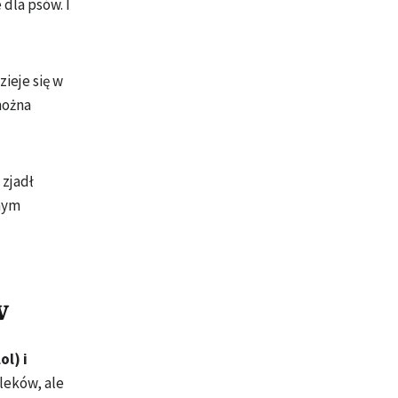
dla psów. I
zieje się w
można
 zjadł
źnym
w
ol) i
leków, ale