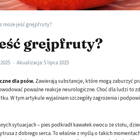
s może jeść grejpfruty?
eść grejpfruty?
 2025
Akualizacja:
5 lipca 2025
czne dla psów.
Zawierają substancje, które mogą zaburzyć pr
owodować poważne reakcje neurologiczne. Choć dla ludzi to z
ytku. W tym artykule wyjaśniam szczegóły zagrożenia i podpow
ennych sytuacjach – pies podkradł kawałek owocu ze stołu, dziec
cytrusa z dobrego serca. To właśnie z myślą o takich momentac