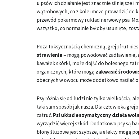
u psów ich działanie jest znacznie silniejsz
wątrobowych, co z kolei może prowadzić do kum
przewód pokarmowy i układ nerwowy psa. Moż
wszystko, co normalnie byłoby usunięte, zosta
Poza toksycznością chemiczną, grejpfrut nie
strawienia
– mogą powodować zadławienie, a
kawałek skórki, może dojść do bolesnego zatr
organicznych, które mogą
zakwasić środowi
obecnych w owocu może dodatkowo nasilać o
Psy różnią się od ludzi nie tylko wielkością,
taki sam sposób jak nasza. Dla człowieka grej
zatruć.
Psi układ enzymatyczny działa woln
wyrządzić więcej szkód. Dodatkowo psy są bard
błony śluzowe jest szybsze, a efekty mogą poj