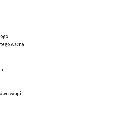
nego
latego ważna
em
 równowagi