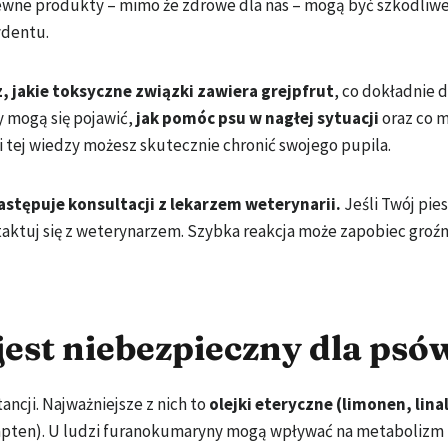
wne produkty – mimo że zdrowe dla nas – mogą być szkodliwe 
cydentu.
, jakie toksyczne związki zawiera grejpfrut
, co dokładnie d
y mogą się pojawić,
jak pomóc psu w nagłej sytuacji
oraz co 
 tej wiedzy możesz skutecznie chronić swojego pupila.
astępuje konsultacji z lekarzem weterynarii.
Jeśli Twój pies
ontaktuj się z weterynarzem. Szybka reakcja może zapobiec gro
jest niebezpieczny dla psó
ancji. Najważniejsze z nich to
olejki eteryczne (limonen, linal
gapten). U ludzi furanokumaryny mogą wpływać na metabolizm 