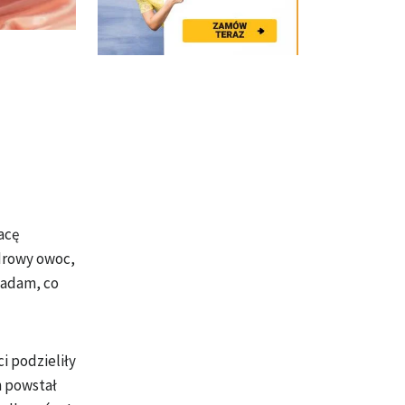
acę
drowy owoc,
iadam, co
i podzieliły
h powstał