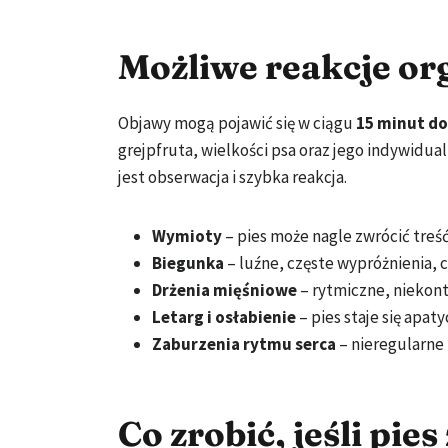
Możliwe reakcje or
Objawy mogą pojawić się w ciągu
15 minut do
grejpfruta, wielkości psa oraz jego indywidua
jest obserwacja i szybka reakcja.
Wymioty
– pies może nagle zwrócić tre
Biegunka
– luźne, częste wypróżnienia,
Drżenia mięśniowe
– rytmiczne, niekon
Letarg i osłabienie
– pies staje się apa
Zaburzenia rytmu serca
– nieregularne 
Co zrobić, jeśli pies