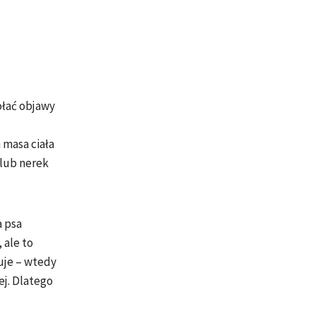
ołać objawy
 masa ciała
 lub nerek
a psa
 ale to
muje – wtedy
iej. Dlatego