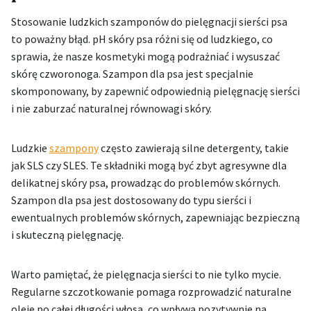
Stosowanie ludzkich szamponów do pielęgnacji sierści psa
to poważny błąd. pH skóry psa różni się od ludzkiego, co
sprawia, że nasze kosmetyki mogą podrażniać i wysuszać
skórę czworonoga. Szampon dla psa jest specjalnie
skomponowany, by zapewnić odpowiednią pielęgnację sierści
i nie zaburzać naturalnej równowagi skóry.
Ludzkie
szampony
często zawierają silne detergenty, takie
jak SLS czy SLES. Te składniki mogą być zbyt agresywne dla
delikatnej skóry psa, prowadząc do problemów skórnych.
Szampon dla psa jest dostosowany do typu sierści i
ewentualnych problemów skórnych, zapewniając bezpieczną
i skuteczną pielęgnację.
Warto pamiętać, że pielęgnacja sierści to nie tylko mycie.
Regularne szczotkowanie pomaga rozprowadzić naturalne
oleje po całej długości włosa, co wpływa pozytywnie na