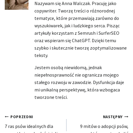
Nazywam się Anna Walczak. Pracuję jako
copywriter. Tworzę treści o różnorodnej
tematyce, które przemawiają zarówno do
wyszukiwarek, jak i ludzkiego serca. Pisząc
artykuły korzystam z Semrush i SurferSEO
oraz wspieram się ChatGPT. Dzięki temu
szybko i skutecznie tworzę zoptymalizowane
teksty.
Jestem osobą niewidomą, jednak
niepełnosprawność nie ogranicza mojego
stałego rozwoju w zawodzie. Dysfunkcja daje
mi unikalną perspektywę, która wzbogaca
tworzone treści.
Nawigacja
POPRZEDNI
NASTĘPNY
7 ras psów idealnych dla
9 mitów o adopcji psów,
wpisu