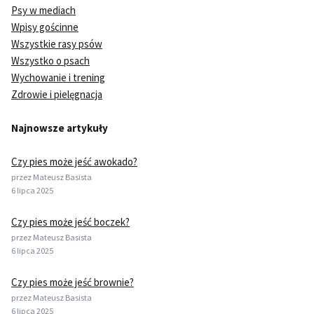
Psy w mediach
Wpisy gościnne
Wszystkie rasy psów
Wszystko o psach
Wychowanie i trening
Zdrowie i pielęgnacja
Najnowsze artykuły
Czy pies może jeść awokado?
przez Mateusz Basista
6 lipca 2025
Czy pies może jeść boczek?
przez Mateusz Basista
6 lipca 2025
Czy pies może jeść brownie?
przez Mateusz Basista
6 lipca 2025