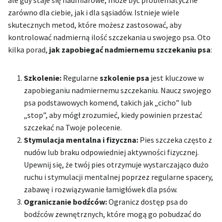
zarówno dla ciebie, jak i dla sąsiadów. Istnieje wiele
skutecznych metod, które możesz zastosować, aby
kontrolować nadmierną ilość szczekania u swojego psa. Oto
kilka porad,
jak zapobiegać nadmiernemu szczekaniu psa
:
Szkolenie:
Regularne
szkolenie psa
jest kluczowe w
zapobieganiu nadmiernemu szczekaniu. Naucz swojego
psa podstawowych komend, takich jak „cicho” lub
„stop”, aby mógł zrozumieć, kiedy powinien przestać
szczekać na Twoje polecenie.
Stymulacja mentalna i fizyczna:
Pies szczeka często z
nudów lub braku odpowiedniej aktywności fizycznej.
Upewnij się, że twój pies otrzymuje wystarczająco dużo
ruchu i stymulacji mentalnej poprzez regularne spacery,
zabawę i rozwiązywanie łamigłówek dla psów.
Ograniczanie bodźców:
Ogranicz dostęp psa do
bodźców zewnętrznych, które mogą go pobudzać do