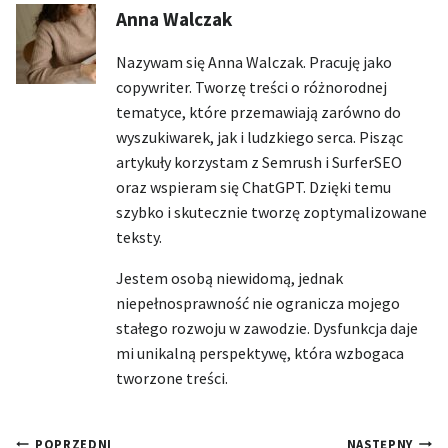
Anna Walczak
Nazywam się Anna Walczak. Pracuję jako
copywriter. Tworzę treści o różnorodnej
tematyce, które przemawiają zarówno do
wyszukiwarek, jak i ludzkiego serca. Pisząc
artykuły korzystam z Semrush i SurferSEO
oraz wspieram się ChatGPT. Dzięki temu
szybko i skutecznie tworzę zoptymalizowane
teksty.
Jestem osobą niewidomą, jednak
niepełnosprawność nie ogranicza mojego
stałego rozwoju w zawodzie. Dysfunkcja daje
mi unikalną perspektywę, która wzbogaca
tworzone treści.
Nawigacja
POPRZEDNI
NASTĘPNY